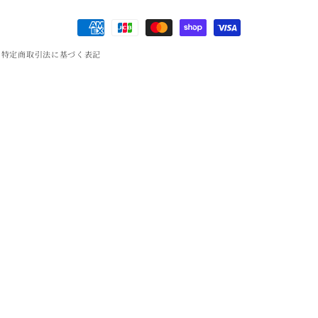
決
済
特定商取引法に基づく表記
方
法